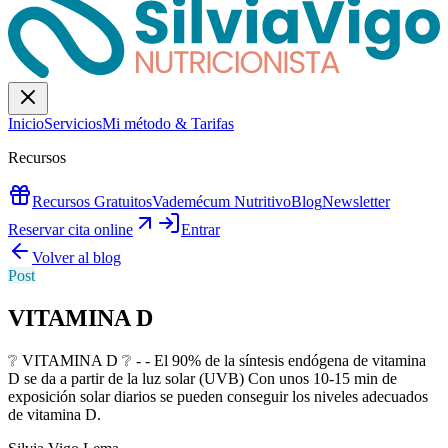
Inicio
Servicios
Mi método & Tarifas
Recursos
Recursos Gratuitos
Vademécum Nutritivo
Blog
Newsletter
Reservar cita online
Entrar
Volver al blog
Post
VITAMINA D
❔ VITAMINA D ❔ - - ️El 90% de la síntesis endógena de vitamina
D se da a partir de la luz solar (UVB) ️Con unos 10-15 min de
exposición solar diarios se pueden conseguir los niveles adecuados
de vitamina D.