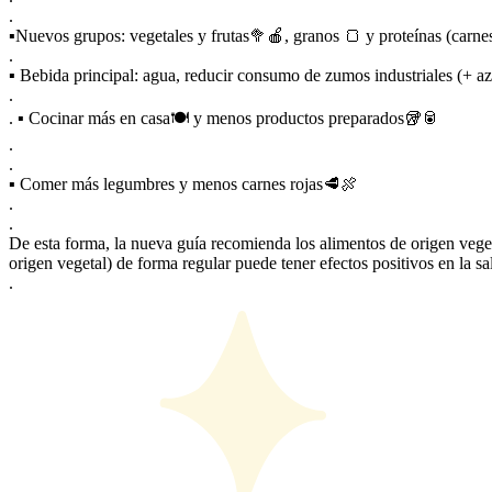
.
▪Nuevos grupos: vegetales y frutas🥦🍎, granos 🍞 y proteínas (carnes
.
▪ Bebida principal: agua, reducir consumo de zumos industriales (+ a
.
. ▪ Cocinar más en casa🍽 y menos productos preparados🥡🥫
.
.
▪ Comer más legumbres y menos carnes rojas🥩🍖
.
.
De esta forma, la nueva guía recomienda los alimentos de origen vegeta
origen vegetal) de forma regular puede tener efectos positivos en la s
.