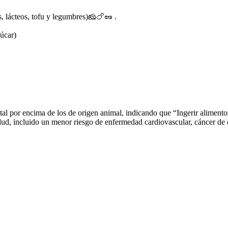
, lácteos, tofu y legumbres)🧀🍗🥜 .
zúcar)
l por encima de los de origen animal, indicando que “Ingerir alimentos 
alud, incluido un menor riesgo de enfermedad cardiovascular, cáncer de c