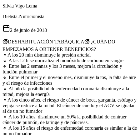
Silvia Vigo Lema
Dietista-Nutricionista
2 de junio de 2018
🚭DESHABITUACIÓN TABÁQUICA🚭 ¿CUÁNDO
EMPEZAMOS A OBTENER BENEFICIOS?
🔹️A los 20 min dismimuye la presión arterial
🔹️ A las 12 h se normaliza el monóxido de carbono en sangre
🔹️ Entre las 2 semanas y los 3 meses, mejora la circulación y
función pulmonar
🔹️ Entre el primer y el noveno mes, disminuye la tos, la falta de aire
y el riesgo de infecciones
🔹️ Al año la posibilidad de enfermedad coronaria disminuye a la
mitad, mejora la energía
🔹️A los cinco años, el riesgo de cáncer de boca, garganta, esófago y
vejiga se reduce a la mitad. El cáncer de cuello y el ACV se igualan
al de un no fumador
🔹️ A los 10 años, dismimuye un 50% la posibilidad de contraer
cáncer de pulmón, de laringe y de páncreas.
🔹️ A los 15 años el riesgo de enfermedad coronaria es similar a la de
un no fumador