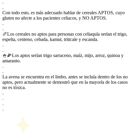
.
.
Con todo esto, es más adecuado hablar de cereales APTOS, cuyo
gluten no afecte a los pacientes celiacos, y NO APTOS.
.
.
🥖Los cereales no aptos para personas con celiaquía serían el trigo,
espelta, centeno, cebada, kamut, triticale y escanda.
.
.
🍚🌽Los aptos serían trigo sarraceno, maíz, mijo, arroz, quinoa y
amaranto.
.
.
La avena se encuentra en el limbo, antes se incluía dentro de los no
aptos, pero actualmente se demostró que en la mayoría de los casos
no es tóxica.
.
.
.
.