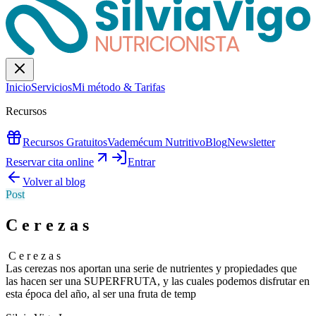
Inicio
Servicios
Mi método & Tarifas
Recursos
Recursos Gratuitos
Vademécum Nutritivo
Blog
Newsletter
Reservar cita online
Entrar
Volver al blog
Post
C e r e z a s ⠀⠀⠀⠀⠀⠀⠀⠀⠀
️ C e r e z a s ⠀⠀⠀⠀⠀⠀⠀⠀⠀ ⠀⠀⠀⠀⠀⠀⠀⠀⠀ ⠀⠀⠀⠀⠀⠀⠀⠀⠀
Las cerezas nos aportan una serie de nutrientes y propiedades que
las hacen ser una SUPERFRUTA, y las cuales podemos disfrutar en
esta época del año, al ser una fruta de temp