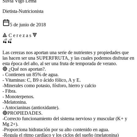
Silvia Vigo Lema
Dietista-Nutricionista
5 de junio de 2018
🔺️ C e r e z a s 🔻 ⠀⠀⠀⠀⠀⠀⠀⠀⠀
🍒🍒 ⠀⠀⠀⠀⠀⠀⠀⠀⠀
⠀⠀⠀⠀⠀⠀⠀⠀⠀
Las cerezas nos aportan una serie de nutrientes y propiedades que
las hacen ser una SUPERFRUTA, y las cuales podemos disfrutar en
esta época del año, al ser una fruta de temporada de verano.
🔴 ¿Qué nos aportan?.
- Contienen un 85% de agua.
- Vitaminas: C, B9 o ácido fólico, A y E.
-Minerales como potasio, fósforo, hierro y calcio
- Fibra.
- Monoterpenos.
-Melatonina.
- Antocianinas (antioxidante).
🔴PROPIEDADES.
-Correcto funcionamiento del sistema nervioso y muscular (K+ y
Mg 2+).
-Proporciona hidratación por su alto contenido en agua.
-Regula el ritmo cardíaco y los ciclos del sueño (melatonina)