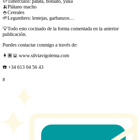
🥔Tubérculos: patata, boniato, yuka
🍌Plátano macho
🍚Cereales
🌱Legumbres: lentejas, garbanzos…
💡Todo esto cocinado de la forma comentada en la anterior
publicación.
Puedes contactar conmigo a través de:
👩🏽‍💻 www.silviavigolema.com
☎️ ‪+34 613 04 56 43‬
#