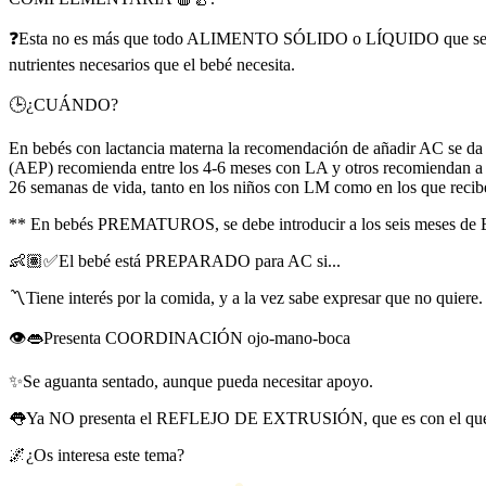
❓Esta no es más que todo ALIMENTO SÓLIDO o LÍQUIDO que se le ofrec
nutrientes necesarios que el bebé necesita.
🕒¿CUÁNDO?
En bebés con lactancia materna la recomendación de añadir AC se da a 
(AEP) recomienda entre los 4-6 meses con LA y otros recomiendan a 
26 semanas de vida, tanto en los niños con LM como en los que reci
** En bebés PREMATUROS, se debe introducir a los seis meses de
👶🏽✅El bebé está PREPARADO para AC si...
〽️Tiene interés por la comida, y a la vez sabe expresar que no quiere.
👁👄Presenta COORDINACIÓN ojo-mano-boca
✨Se aguanta sentado, aunque pueda necesitar apoyo.
👅Ya NO presenta el REFLEJO DE EXTRUSIÓN, que es con el que el 
🌌¿Os interesa este tema?